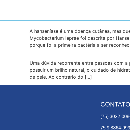
A hanseníase é uma doença cutânea, mas que 
Mycobacterium leprae foi descrita por Hansen
porque foi a primeira bactéria a ser reconh
Uma dúvida recorrente entre pessoas com a pe
possuir um brilho natural, o cuidado de hidra
de pele. Ao contrário do […]
CONTAT
(75) 3022-008
75 9 8864-99