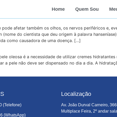
Home
Quem Sou
Meu
pode afetar também os olhos, os nervos periféricos e, ev
 (nome do cientista que deu origem à palavra hanseníase),
ecida como causadora de uma doença. […]
le oleosa é a necessidade de utilizar cremes hidratantes 
tar a pele não deve ser dispensado no dia a dia. A hidrata
OS
Localização
0 (Telefone)
Av. João Durval Carneiro, 366
Multiplace Feira, 2º andar sal
96 (WhatsApp)