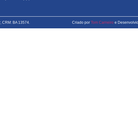
r, CRM: BA 13574.
Criado por
Tom Carneiro
e Desenvolvi